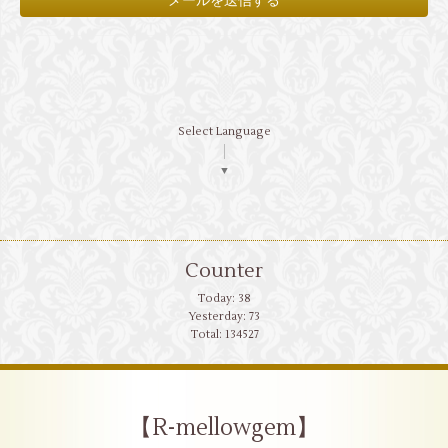
Select Language
▼
Counter
Today:
38
Yesterday:
73
Total:
134527
【R-mellowgem】